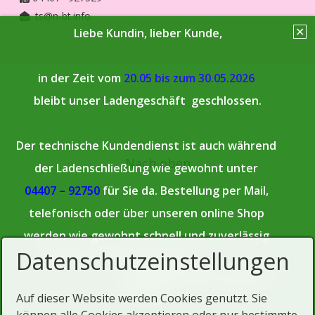
ts@n-bt.info
✕
Liebe Kundin, lieber Kunde,
in der Zeit vom
20.05
bis zum 30.05.2026
bleibt unser Ladengeschäft geschlossen.
Der technische Kundendienst ist auch während
Nach oben
der Ladenschließung wie gewohnt unter
04407 – 92750
für Sie da. Bestellung per Mail,
telefonisch oder über unseren online Shop
werden wie gewohnt schnell und zuverlässig
Datenschutzeinstellungen
geliefert oder können nach
vorheriger
Terminabsprache
im Ladengeschäft abgeholt
werden.
Auf dieser Website werden Cookies genutzt. Sie